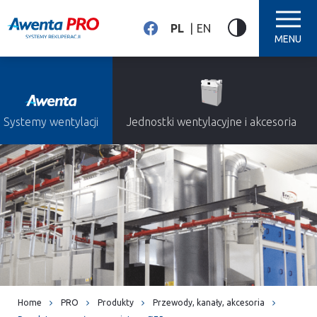
PL
EN
MENU
Systemy wentylacji
Jednostki wentylacyjne i akcesoria
Home
PRO
Produkty
Przewody, kanały, akcesoria