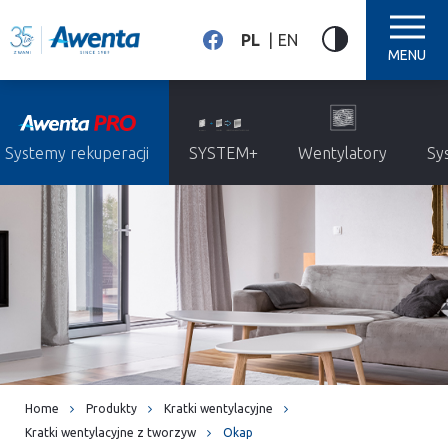
PL
EN
MENU
Systemy rekuperacji
SYSTEM+
Wentylatory
Sy
Home
Produkty
Kratki wentylacyjne
Kratki wentylacyjne z tworzyw
Okap