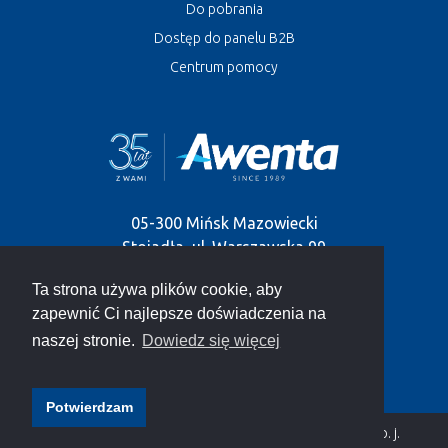
Do pobrania
Dostęp do panelu B2B
Centrum pomocy
05-300 Mińsk Mazowiecki
Stojadła, ul. Warszawska 99
Ta strona używa plików cookie, aby
tel.
+48 25 758-52-52
,
+48 25 758-93-92
zapewnić Ci najlepsze doświadczenia na
e-mail:
info@awenta.pl
naszej stronie.
Dowiedz się więcej
Potwierdzam
Polityka prywatności
|
RODO
|
©2021 Awenta Sp. j.