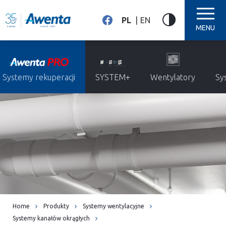
PL
EN
MENU
Systemy rekuperacji
SYSTEM+
Wentylatory
Sy
Home
Produkty
Systemy wentylacyjne
Systemy kanałów okrągłych